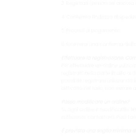
3. Registrati (se non sei ancora u
4. Conferma l’indirizzo di spedi
5. Procedi al pagamento.
6. Riceverai una conferma dell’o
Effettuare la registrazione. Co
Per effettuare un ordine sul nostr
registrati” nella parte in alto a
possibile registrarsi utilizzand
difficoltà nel farlo, non esitare
Posso modificare un ordine?
Sì, ogni ordine è modificabile f
sufficiente contattarci. Puoi fa
È prevista una soglia minima d