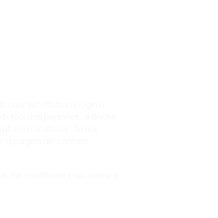
liccare su “effettua il login o
 ed i tuoi dati personali, è anche
trati con facebook”. Se hai
 la pagina dei contatti.
. Per modificare il tuo ordine è