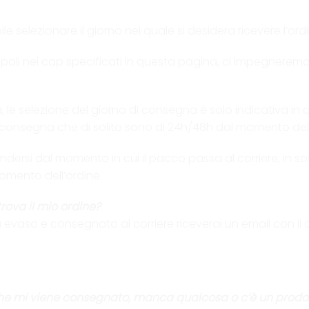
e selezionare il giorno nel quale si desidera ricevere l’ordi
 Napoli nei cap specificati in questa pagina, ci impegnere
lia, le selezione del giorno di consegna è solo indicativa i
i di consegna che di solito sono di 24h/48h dal momento del
endersi dal momento in cui il pacco passa al corriere; in 
omento dell’ordine.
rova il mio ordine?
à evaso e consegnato al corriere riceverai un email con il
che mi viene consegnato, manca qualcosa o c’è un prod