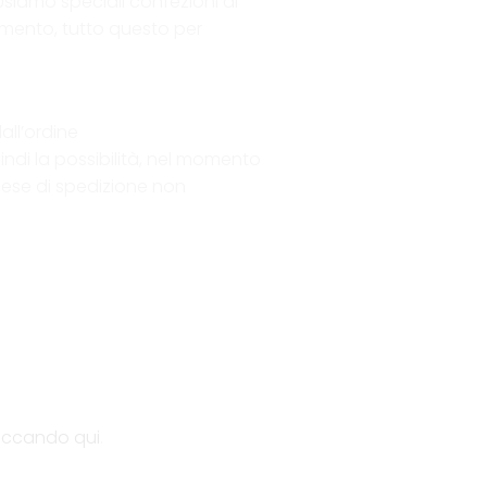
Usiamo speciali confezioni di
amento, tutto questo per
all’ordine
uindi la possibilità, nel momento
spese di spedizione non
liccando qui
.