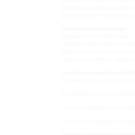
Prestiamo la massima attenzione
polistirolo isotermico biodegra
garantire sempre la freschezza
Dove spedite e dove siete?
Spediamo in tutta Italia, isole 
Pastificiomatricardi.it ha la sed
della selezione del metodo di co
vengono ovviamente aggiunte
Quanto costa spedire in Italia?
La spedizione è gratuita per un
Per Napoli in base al cap le spe
Per il resto d’Italia le spese di
Per tutti i costi dettagliati di
Quando riceverò il mio ordine?