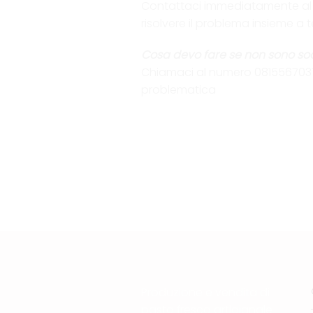
Contattaci immediatamente al num
risolvere il problema insieme a t
Cosa devo fare se non sono sod
Chiamaci al numero 0815567037 o 
problematica
Produzione e vendita di
pasta fresca artigianale