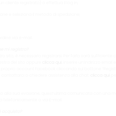
n cliente registrato) o effettua il log in;
zione e seleziona il metodo di spedizione;
rdine via e-mail.
me mi registro?
o sito, è necessario registrarsi. Per farlo sarà sufficiente c
 destra del sito oppure
clicca qui
, inserire un’indirizzo email
o il proprio account Facebook cliccando sul bottone “Regis
 a contattarci o chiedere assistenza alla chat:
clicca qui
per
ino alla sua evasione, quest’ultima comunicata con una mail
rlo telefonicamente o via E-mail.
i acquisto?