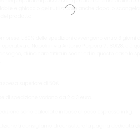
 nel preparare il pacco con i prodotti che hai ordinato. 
dabile e ghiaccio gel riutilizzabile anche dopo lo scongel
 del prodotto.
comprese. L’80% delle spedizioni avvengono entro 3 giorni d
e operativa a Napoli in via Antonio Porpora 7 , 80128, c’è q
nsegna, di indicare “ritira in sede” ed in questo caso le 
.
a spesa superiore di 50€.
se di spedizione variano da 2 a 3 euro.
 spedizione sono calcolate in base al peso espresso in kg.
 spedizione ti consigliamo di consultare la pagina dedicata
c