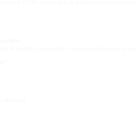
ordine di € 2,99. Ogni ordine, di qualsiasi importo, non può
cettate?
arta di credito o prepagata (come paypal, poste pay, etc
e?
all’estero)