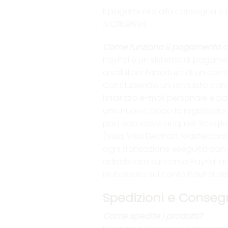
Il pagamento alla consegna è pr
3421169594
Come funziona il pagamento c
PayPal è un sistema di pagament
a valutare l’apertura di un cont
Concludendo un acquisto con qu
l’indirizzo e-mail personale e 
uno nuovo. Dopo la registrazion
per i successivi acquisti. Sceg
(Visa, Visa Electron, Mastercar
ogni transazione eseguita con q
addebitato sul conto PayPal al 
rimborsato sul conto PayPal del 
Spedizioni e Conse
Come spedite i prodotti?