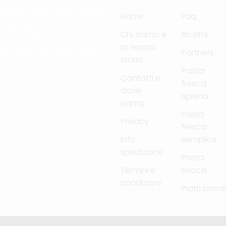
Martedì, mercoledì, venerdì
Home
Faq
e sabato 9:00 – 14:00 /
Chi siamo e
Ricette
17:00 – 19:30 Domenica e
la nostra
giovedì 9:00 – 14:00 Lunedì
Partners
storia
m
chiuso
Pasta
Contatti e
fresca
dove
ripiena
siamo
Pasta
Privacy
fresca
Info
semplice
spedizione
Pasta
Termini e
secca
condizioni
Piatti pront