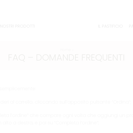
I NOSTRI PRODOTTI
IL PASTIFICIO
P
Home
FAQ – DOMANDE FREQUENTI
i semplicemente:
deri al carrello, cliccando sull’apposito pulsante “Ordina”;
leta l’ordine” che compare ogni volta che aggiungi un pro
n alto a destra, e poi su “Completa l’ordine”;