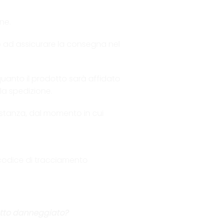
ne.
mo ad assicurare la consegna nel
n quanto il prodotto sarà affidato
la spedizione.
sostanza, dal momento in cui
 codice di tracciamento
otto danneggiato?