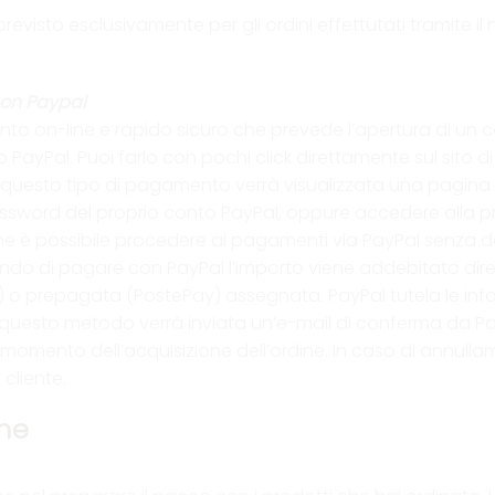
evisto esclusivamente per gli ordini effettutati tramite i
on Paypal
o on-line e rapido sicuro che prevede l’apertura di un co
o PayPal. Puoi farlo con pochi click direttamente sul sito d
esto tipo di pagamento verrà visualizzata una pagina de
password del proprio conto PayPal, oppure accedere alla p
e è possibile procedere ai pagamenti via PayPal senza dov
liendo di pagare con PayPal l’importo viene addebitato dire
d) o prepagata (PostePay) assegnata. PayPal tutela le info
uesto metodo verrà inviata un’e-mail di conferma da PayP
momento dell’acquisizione dell’ordine. In caso di annulla
cliente.
gne