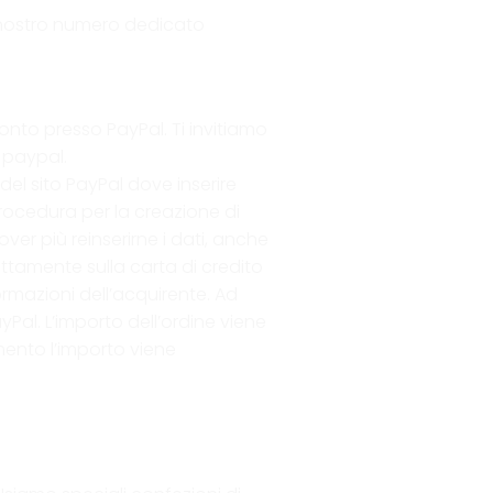
l nostro numero dedicato
nto presso PayPal. Ti invitiamo
i paypal.
l sito PayPal dove inserire
rocedura per la creazione di
er più reinserirne i dati, anche
ttamente sulla carta di credito
rmazioni dell’acquirente. Ad
al. L’importo dell’ordine viene
mento l’importo viene