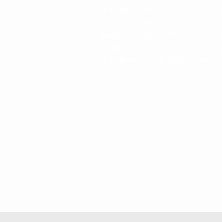
dal 1956 Via Antonio
Porpora 7 Napoli 80127
Telefono : 081/5567037
Email:
pastificiomatricardi@gmail.co