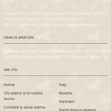
Produzione e vendita di pasta fresca artigianale dal 1956
Via Antonio Porpora 7 Napoli 80127 Telefono :
081/5567037 Email: pastificiomatricardi@gmail.com
ORARI DI APERTURA
Martedì, mercoledì, venerdì e sabato 9:00 – 14:00 / 17:00
– 19:30 Domenica e giovedì 9:00 – 14:00 Lunedì chiuso
LINK UTILI
Home
Faq
Chi siamo e la nostra
Ricette
storia
Partners
Contatti e dove siamo
Pasta fresca ripiena