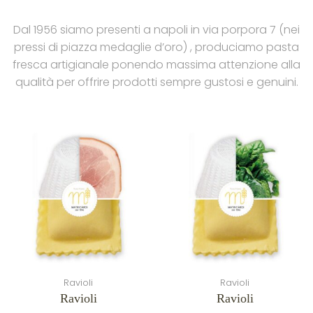
Dal 1956 siamo presenti a napoli in via porpora 7 (nei
pressi di piazza medaglie d’oro) , produciamo pasta
fresca artigianale ponendo massima attenzione alla
qualità per offrire prodotti sempre gustosi e genuini.
REGISTRATI PER RICEVERE SUBITO IL
50% DI SCONTO SUL TUO PRIMO
ORDINE!
Some promo words
Ravioli
Ravioli
Ravioli
Ravioli