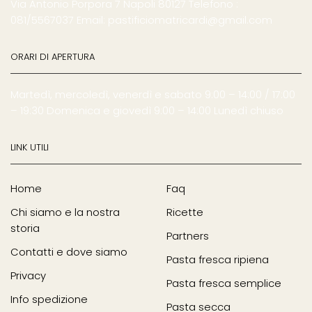
Via Antonio Porpora 7 Napoli 80127 Telefono :
081/5567037 Email: pastificiomatricardi@gmail.com
ORARI DI APERTURA
Martedì, mercoledì, venerdì e sabato 9:00 – 14:00 / 17:00
– 19:30 Domenica e giovedì 9:00 – 14:00 Lunedì chiuso
LINK UTILI
Home
Faq
Chi siamo e la nostra
Ricette
storia
Partners
Contatti e dove siamo
Pasta fresca ripiena
Privacy
Pasta fresca semplice
Info spedizione
Pasta secca